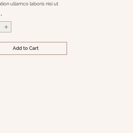
ation ullamco laboris nisi ut 
p ex ea commodo consequat.
*
Add to Cart