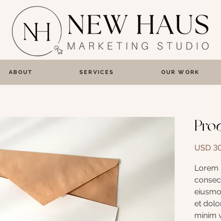
ABOUT
SERVICES
OUR WORK
Pro
USD 30
Lorem i
consect
eiusmod
et dolo
minim v